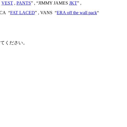
,
VEST
,
PANTS
” ,
“JIMMY JAMES
JKT
” ,
ICA “
FAT LACED
” , VANS “
ERA off the wall pack
“
みてください。