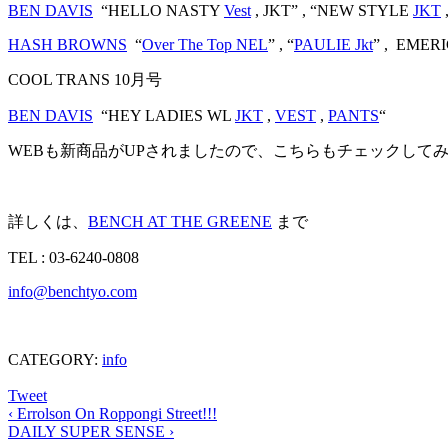
BEN DAVIS
“HELLO NASTY
Vest
, JKT” , “NEW STYLE
JKT
HASH BROWNS
“
Over The Top NEL
” , “
PAULIE Jkt
” , EMER
COOL TRANS 10月号
BEN DAVIS
“HEY LADIES WL
JKT
,
VEST
,
PANTS
“
WEBも新商品がUPされましたので、こちらもチェックして
詳しくは、
BENCH AT THE GREENE
まで
TEL : 03-6240-0808
info@benchtyo.com
CATEGORY:
info
Tweet
‹
Errolson On Roppongi Street!!!
DAILY SUPER SENSE
›