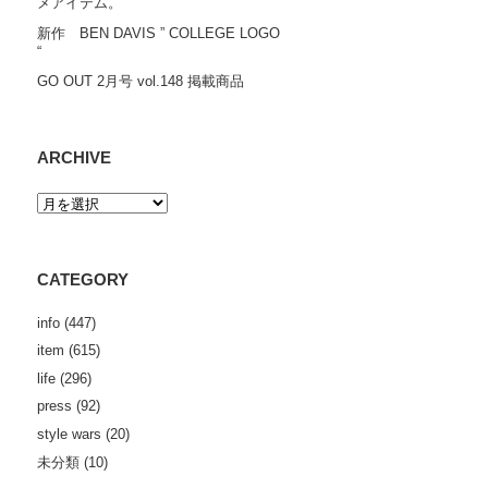
メアイテム。
新作 BEN DAVIS ” COLLEGE LOGO
“
GO OUT 2月号 vol.148 掲載商品
ARCHIVE
CATEGORY
info
(447)
item
(615)
life
(296)
press
(92)
style wars
(20)
未分類
(10)