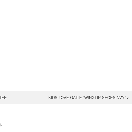
›
TEE”
KIDS LOVE GAITE “WINGTIP SHOES NVY”
ル