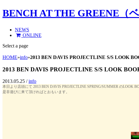
BENCH AT THE GREE
NEWS
ONLINE
Select a page
HOME
»
info
»
2013 BEN DAVIS PROJECTLINE S/S LOOK BO
2013 BEN DAVIS PROJECTLINE S/S LOOK BOO
2013.05.25 /
info
本日より店頭にて 2013 BEN DAVIS PROJECTLINE SPRING/SUMMER のLO
是非遊びに来て頂ければとおもいます。