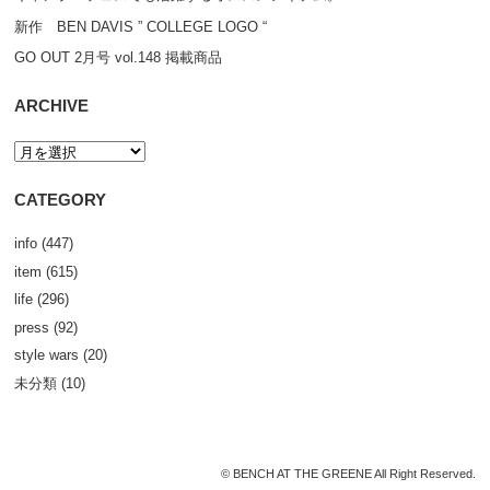
新作 BEN DAVIS ” COLLEGE LOGO “
GO OUT 2月号 vol.148 掲載商品
ARCHIVE
CATEGORY
info
(447)
item
(615)
life
(296)
press
(92)
style wars
(20)
未分類
(10)
© BENCH AT THE GREENE All Right Reserved.