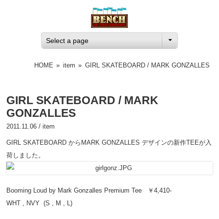
Select a page
HOME
»
item
»
GIRL SKATEBOARD / MARK GONZALLES
GIRL SKATEBOARD / MARK
GONZALLES
2011.11.06 /
item
GIRL SKATEBOARD からMARK GONZALLES デザインの新作TEEが入
荷しました。
Booming Loud by Mark Gonzalles Premium Tee ￥4,410-
WHT , NVY (S , M , L)