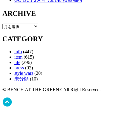
GO OUT 2月号 vol.148 掲載商品
ARCHIVE
CATEGORY
info
(447)
item
(615)
life
(296)
press
(92)
style wars
(20)
未分類
(10)
© BENCH AT THE GREENE All Right Reserved.