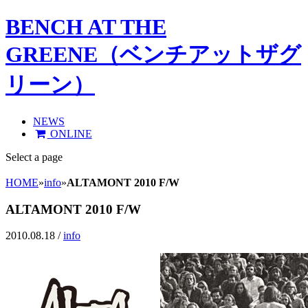
BENCH AT THE
GREENE（ベンチアットザグ
リーン）
NEWS
ONLINE
Select a page
HOME
»
info
»
ALTAMONT 2010 F/W
ALTAMONT 2010 F/W
2010.08.18 /
info