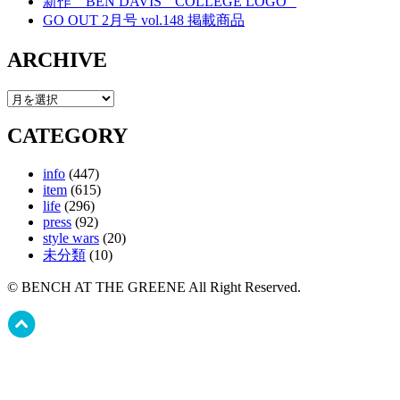
新作 BEN DAVIS ” COLLEGE LOGO “
GO OUT 2月号 vol.148 掲載商品
ARCHIVE
CATEGORY
info
(447)
item
(615)
life
(296)
press
(92)
style wars
(20)
未分類
(10)
© BENCH AT THE GREENE All Right Reserved.