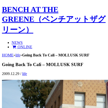
BENCH AT THE
GREENE（ベンチアットザグ
リーン）
NEWS
ONLINE
HOME
»
life
»
Going Back To Cali – MOLLUSK SURF
Going Back To Cali – MOLLUSK SURF
2009.12.29 /
life